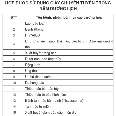
HỢP ĐƯỢC SỬ DỤNG GIẤY CHUYỂN TUYẾN TRONG
NĂM DƯƠNG LỊCH
STT
Tên bệnh, nhóm bệnh và các trường hợp
1
Lao (các loại)
2
Bệnh Phong
3
HIV/AIDS
Di chứng viêm não; Bại não; Liệt tứ chi ở trẻ em dưới 6
4
tuổi
5
Xuất huyết trong não
6
Dị tật não, não úng thủy
7
Động kinh
8
Ung thư *
9
U nhú thanh quản
10
Đa hồng cầu
11
Thiếu máu bất sản tủy
12
Thiếu máu tế bào hình liềm
13
Bệnh tan máu bẩm sinh (Thalassemia)
14
Tan máu tự miễn
15
Xuất huyết giảm tiểu cầu miễn dịch