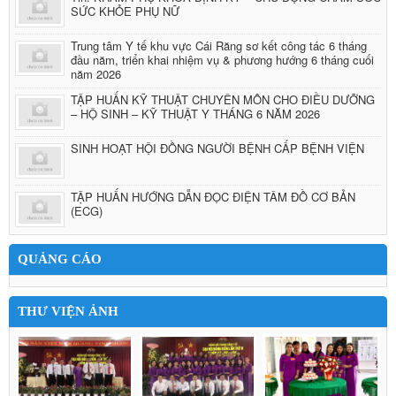
SỨC KHỎE PHỤ NỮ
Trung tâm Y tế khu vực Cái Răng sơ kết công tác 6 tháng
đầu năm, triển khai nhiệm vụ & phương hướng 6 tháng cuối
năm 2026
TẬP HUẤN KỸ THUẬT CHUYÊN MÔN CHO ĐIỀU DƯỠNG
– HỘ SINH – KỸ THUẬT Y THÁNG 6 NĂM 2026
SINH HOẠT HỘI ĐỒNG NGƯỜI BỆNH CẤP BỆNH VIỆN
TẬP HUẤN HƯỚNG DẪN ĐỌC ĐIỆN TÂM ĐỒ CƠ BẢN
(ECG)
QUẢNG CÁO
THƯ VIỆN ẢNH