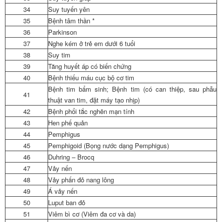
34
Suy tuyến yên
35
Bệnh tâm thần *
36
Parkinson
37
Nghe kém ở trẻ em dưới 6 tuổi
38
Suy tim
39
Tăng huyết áp có biến chứng
40
Bệnh thiếu máu cục bộ cơ tim
Bệnh tim bẩm sinh; Bệnh tim (có can thiệp, sau phẫu
41
thuật van tim, đặt máy tạo nhịp)
42
Bệnh phổi tắc nghẽn mạn tính
43
Hen phế quản
44
Pemphigus
45
Pemphigoid (Bọng nước dạng Pemphigus)
46
Duhring – Brocq
47
Vảy nến
48
Vảy phấn đỏ nang lông
49
Á vảy nến
50
Luput ban đỏ
51
Viêm bì cơ (Viêm đa cơ và da)