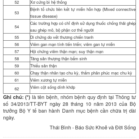
52
Xơ cứng bì hệ thống
Bệnh tổ chức liên kết tự miễn hỗn hợp (Mixed connective
53
tissue disease)
Các trường hợp có chỉ định sử dụng thuốc chống thải ghép
54
sau ghép mô, bộ phận cơ thể người
55
Di chứng do vết thương chiến tranh
56
Viêm gan mạn tính tiến triển; viêm gan tự miễn
57
Hội chứng viêm thận mạn; suy thận mạn
58
Tăng sản thượng thận bẩm sinh
59
Thiểu sản thận
60
Chạy thận nhân tạo chu kỳ, thẩm phân phúc mạc chu kỳ
61
Viêm xương tự miễn
Viêm cột sống dính khớp
62
Ghi chú: (*)
là tên bệnh, nhóm bệnh quy định tại Thông tư
số 34/2013/TT-BYT ngày 28 tháng 10 năm 2013 của Bộ
trưởng Bộ Y tế ban hành Danh mục bệnh cần chữa trị dài
ngày.
Thái Bình - Báo Sức Khoẻ và Đời Sống