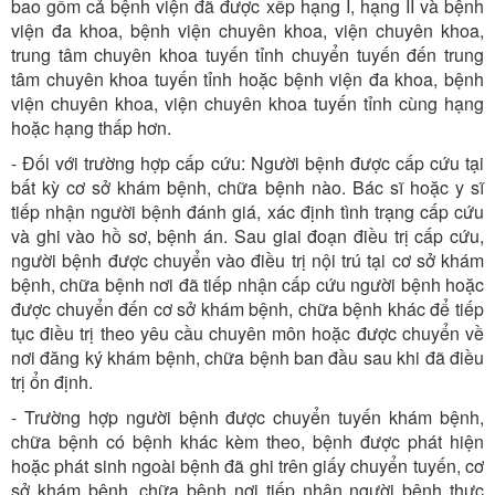
bao gồm cả bệnh viện đã được xếp hạng I, hạng II và bệnh
viện đa khoa, bệnh viện chuyên khoa, viện chuyên khoa,
trung tâm chuyên khoa tuyến tỉnh chuyển tuyến đến trung
tâm chuyên khoa tuyến tỉnh hoặc bệnh viện đa khoa, bệnh
viện chuyên khoa, viện chuyên khoa tuyến tỉnh cùng hạng
hoặc hạng thấp hơn.
- Đối với trường hợp cấp cứu: Người bệnh được cấp cứu tại
bất kỳ cơ sở khám bệnh, chữa bệnh nào. Bác sĩ hoặc y sĩ
tiếp nhận người bệnh đánh giá, xác định tình trạng cấp cứu
và ghi vào hồ sơ, bệnh án. Sau giai đoạn điều trị cấp cứu,
người bệnh được chuyển vào điều trị nội trú tại cơ sở khám
bệnh, chữa bệnh nơi đã tiếp nhận cấp cứu người bệnh hoặc
được chuyển đến cơ sở khám bệnh, chữa bệnh khác để tiếp
tục điều trị theo yêu cầu chuyên môn hoặc được chuyển về
nơi đăng ký khám bệnh, chữa bệnh ban đầu sau khi đã điều
trị ổn định.
- Trường hợp người bệnh được chuyển tuyến khám bệnh,
chữa bệnh có bệnh khác kèm theo, bệnh được phát hiện
hoặc phát sinh ngoài bệnh đã ghi trên giấy chuyển tuyến, cơ
sở khám bệnh, chữa bệnh nơi tiếp nhận người bệnh thực