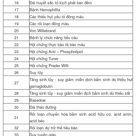
16
Đái huyết sắc tố kịch phát ban đêm
17
Bệnh Hemophillia
18
Các thiếu hụt yếu tố đông máu
19
Các rối loạn đông máu
20
Von Willebrand
21
Bệnh lý chức năng tiểu cầu
22
Hội chứng thực bào tế bào máu
23
Hội chứng Anti – Phospholipid
24
Hội chứng Tuner
25
Hội chứng Prader Willi
26
Suy tủy
Tăng sinh tủy - suy giảm miễn dịch bẩm sinh do thiếu hụt
27
gamaglobulin
28
Tăng sinh tủy - suy giảm miễn dịch bẩm sinh do thiếu sắt
29
Basedow
30
Đái tháo đường
Rối loạn chuyển hóa bẩm sinh acid hữu cơ, acid amin,
31
acid béo
32
Rối loạn dự trữ thể tiêu bào
33
Suy tuyến giáp