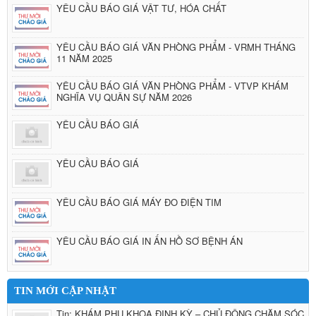
YÊU CẦU BÁO GIÁ VẬT TƯ, HÓA CHẤT
YÊU CẦU BÁO GIÁ VĂN PHÒNG PHẨM - VRMH THÁNG
11 NĂM 2025
YÊU CẦU BÁO GIÁ VĂN PHÒNG PHẨM - VTVP KHÁM
NGHĨA VỤ QUÂN SỰ NĂM 2026
YÊU CẦU BÁO GIÁ
YÊU CẦU BÁO GIÁ
YÊU CẦU BÁO GIÁ MÁY ĐO ĐIỆN TIM
YÊU CẦU BÁO GIÁ IN ẤN HỒ SƠ BỆNH ÁN
TIN MỚI CẬP NHẬT
Tin: KHÁM PHỤ KHOA ĐỊNH KỲ – CHỦ ĐỘNG CHĂM SÓC