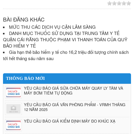
BÀI ĐĂNG KHÁC
MỨC THU CÁC DỊCH VỤ CẬN LÂM SÀNG
DANH MỤC THUỐC SỬ DỤNG TẠI TRUNG TÂM Y TẾ
QUẬN CÁI RĂNG THUỘC PHẠM VI THANH TOÁN CỦA QUỸ
BẢO HIỂM Y TẾ
Gia hạn thẻ bảo hiểm y tế cho 16,2 triệu đối tượng chính sách
tới hết tháng sáu năm sau
THÔNG BÁO MỚI
YÊU CẦU BÁO GIÁ SỬA CHỮA MÁY QUAY LY TÂM VÀ
MÁY BƠM TIÊM TỰ ĐỘNG
YÊU CẦU BÁO GIÁ VĂN PHÒNG PHẨM - VRMH THÁNG
12 NĂM 2025
YÊU CẦU BÁO GIÁ KIỂM ĐỊNH MÁY ĐO KHÚC XẠ