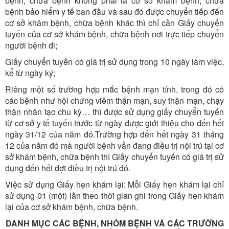
bệnh, chữa bệnh không phải là cơ sở khám bệnh, chữa
bệnh bảo hiểm y tế ban đầu và sau đó được chuyển tiếp đến
cơ sở khám bệnh, chữa bệnh khác thì chỉ cần Giấy chuyển
tuyến của cơ sở khám bệnh, chữa bệnh nơi trực tiếp chuyển
người bệnh đi;
Giấy chuyển tuyến có giá trị sử dụng trong 10 ngày làm việc,
kể từ ngày ký;
Riêng một số trường hợp mắc bệnh mạn tính, trong đó có
các bệnh như hội chứng viêm thận mạn, suy thận mạn, chạy
thận nhân tạo chu kỳ… thì được sử dụng giấy chuyển tuyến
từ cơ sở y tế tuyến trước từ ngày được giới thiệu cho đến hết
ngày 31/12 của năm đó.Trường hợp đến hết ngày 31 tháng
12 của năm đó mà người bệnh vẫn đang điều trị nội trú tại cơ
sở khám bệnh, chữa bệnh thì Giấy chuyển tuyến có giá trị sử
dụng đến hết đợt điều trị nội trú đó.
Việc sử dụng Giấy hẹn khám lại: Mỗi Giấy hẹn khám lại chỉ
sử dụng 01 (một) lần theo thời gian ghi trong Giấy hẹn khám
lại của cơ sở khám bệnh, chữa bệnh.
DANH MỤC CÁC BỆNH, NHÓM BỆNH VÀ CÁC TRƯỜNG