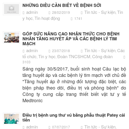
NHỮNG ĐIỀU CẦN BIẾT VỀ BỆNH SỞI
admin
Tin tức - Sự kiện
Tin
28/02/2019
,
y học
Tin hoạt động
,
1741
GÓP SỨC NÂNG CAO NHẬN THỨC CHO BỆNH
NHÂN TĂNG HUYẾT ÁP VÀ CÁC BỆNH LÝ TIM
MẠCH
admin
Tin tức - Sự kiện
Các
23/07/2018
,
tổ chức
Tin y học
Đoàn TNCSHCM
Công đoàn
,
,
,
3103
Sáng ngày 30/5/2017, buổi sinh hoạt Câu lạc bộ
tăng huyết áp và các bệnh lý tim mạch với chủ đề
"Tăng huyết áp ở những đối tượng đặc biệt, các
biện pháp theo dõi, điều trị và phòng bệnh" do
Công ty cung cấp trang thiết biết vật tư y tế
Medtronic
Điều trị bệnh ung thư vú bằng phẫu thuật Patey cải
tiến
admin
Tin tức - Sự kiện
07/07/2017
,