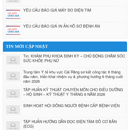
YÊU CẦU BÁO GIÁ MÁY ĐO ĐIỆN TIM
YÊU CẦU BÁO GIÁ IN ẤN HỒ SƠ BỆNH ÁN
TIN MỚI CẬP NHẬT
Tin: KHÁM PHỤ KHOA ĐỊNH KỲ – CHỦ ĐỘNG CHĂM SÓC
SỨC KHỎE PHỤ NỮ
Trung tâm Y tế khu vực Cái Răng sơ kết công tác 6 tháng
đầu năm, triển khai nhiệm vụ & phương hướng 6 tháng cuối
năm 2026
TẬP HUẤN KỸ THUẬT CHUYÊN MÔN CHO ĐIỀU DƯỠNG
– HỘ SINH – KỸ THUẬT Y THÁNG 6 NĂM 2026
SINH HOẠT HỘI ĐỒNG NGƯỜI BỆNH CẤP BỆNH VIỆN
TẬP HUẤN HƯỚNG DẪN ĐỌC ĐIỆN TÂM ĐỒ CƠ BẢN
(ECG)