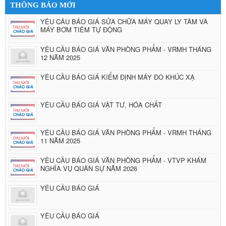
THÔNG BÁO MỚI
YÊU CẦU BÁO GIÁ SỬA CHỮA MÁY QUAY LY TÂM VÀ
MÁY BƠM TIÊM TỰ ĐỘNG
YÊU CẦU BÁO GIÁ VĂN PHÒNG PHẨM - VRMH THÁNG
12 NĂM 2025
YÊU CẦU BÁO GIÁ KIỂM ĐỊNH MÁY ĐO KHÚC XẠ
YÊU CẦU BÁO GIÁ VẬT TƯ, HÓA CHẤT
YÊU CẦU BÁO GIÁ VĂN PHÒNG PHẨM - VRMH THÁNG
11 NĂM 2025
YÊU CẦU BÁO GIÁ VĂN PHÒNG PHẨM - VTVP KHÁM
NGHĨA VỤ QUÂN SỰ NĂM 2026
YÊU CẦU BÁO GIÁ
YÊU CẦU BÁO GIÁ