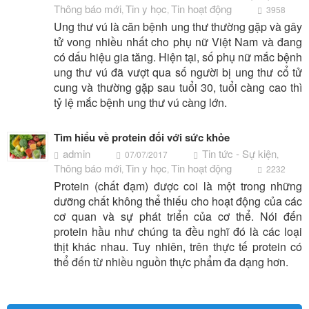
Thông báo mới
Tin y học
Tin hoạt động
,
,
3958
Ung thư vú là căn bệnh ung thư thường gặp và gây
tử vong nhiều nhất cho phụ nữ Việt Nam và đang
có dấu hiệu gia tăng. Hiện tại, số phụ nữ mắc bệnh
ung thư vú đã vượt qua số người bị ung thư cổ tử
cung và thường gặp sau tuổi 30, tuổi càng cao thì
tỷ lệ mắc bệnh ung thư vú càng lớn.
Tìm hiểu về protein đối với sức khỏe
admin
Tin tức - Sự kiện
07/07/2017
,
Thông báo mới
Tin y học
Tin hoạt động
,
,
2232
Protein (chất đạm) được coi là một trong những
dưỡng chất không thể thiếu cho hoạt động của các
cơ quan và sự phát triển của cơ thể. Nói đến
protein hầu như chúng ta đều nghĩ đó là các loại
thịt khác nhau. Tuy nhiên, trên thực tế protein có
thể đến từ nhiều nguồn thực phẩm đa dạng hơn.