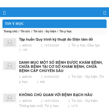
TIN Y HỌC
Trang chủ
Tin tức
Tin tức - Sự kiện
Tin y học
Tập huấn Quy trình kỹ thuật đo Điện tâm đồ
admin
Tin y học
Đào tạo
15/05/2026
,
148
DANH MỤC MỘT SỐ BỆNH ĐƯỢC KHÁM BỆNH,
CHỮA BỆNH TẠI CƠ SỞ KHÁM BỆNH, CHỮA
BỆNH CẤP CHUYÊN SÂU
admin
Tin tức - Sự kiện
Tin
20/06/2025
,
y học
486
KHÔNG CHỦ QUAN VỚI BỆNH BẠCH HẦU
admin
Tin tức - Sự kiện
18/07/2024
,
Thông báo mới
Tin y học
,
1275