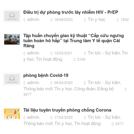
Điều trị dự phòng trước lây nhiễm HIV - PrEP
admin
Tin y học
18/09/2023
1902
Tập huấn chuyển giao kỹ thuật “Cấp cứu ngưng
tuần hoàn hô hấp” tại Trung tâm Y tế quận Cái
Răng
admin
Tin tức - Sự kiện
Tin
12/05/2021
,
y học
Tin hoạt động
,
3190
phòng bệnh Covid-19
admin
Tin tức - Sự kiện
06/04/2020
,
Thông báo mới
Tin y học
Công đoàn
Đảng bộ
,
,
,
3677
Tài liệu tuyên truyền phòng chống Corona
admin
Tin tức - Sự kiện
17/02/2020
,
Thông báo mới
Tin y học
Tin hoạt động
,
,
5471