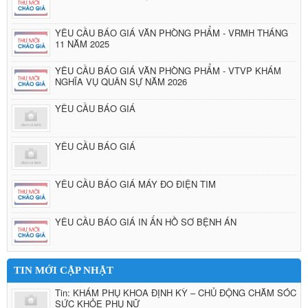
YÊU CẦU BÁO GIÁ VĂN PHÒNG PHẨM - VRMH THÁNG
11 NĂM 2025
YÊU CẦU BÁO GIÁ VĂN PHÒNG PHẨM - VTVP KHÁM
NGHĨA VỤ QUÂN SỰ NĂM 2026
YÊU CẦU BÁO GIÁ
YÊU CẦU BÁO GIÁ
YÊU CẦU BÁO GIÁ MÁY ĐO ĐIỆN TIM
YÊU CẦU BÁO GIÁ IN ẤN HỒ SƠ BỆNH ÁN
TIN MỚI CẬP NHẬT
Tin: KHÁM PHỤ KHOA ĐỊNH KỲ – CHỦ ĐỘNG CHĂM SÓC
SỨC KHỎE PHỤ NỮ