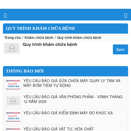
QUY TRÌNH KHÁM CHỮA BỆNH
Trang chủ
Khám chữa bệnh
Quy trình khám chữa bệnh
Quy trình khám chữa bệnh
Xem
THÔNG BÁO MỚI
YÊU CẦU BÁO GIÁ SỬA CHỮA MÁY QUAY LY TÂM VÀ
MÁY BƠM TIÊM TỰ ĐỘNG
YÊU CẦU BÁO GIÁ VĂN PHÒNG PHẨM - VRMH THÁNG
12 NĂM 2025
YÊU CẦU BÁO GIÁ KIỂM ĐỊNH MÁY ĐO KHÚC XẠ
YÊU CẦU BÁO GIÁ VẬT TƯ, HÓA CHẤT