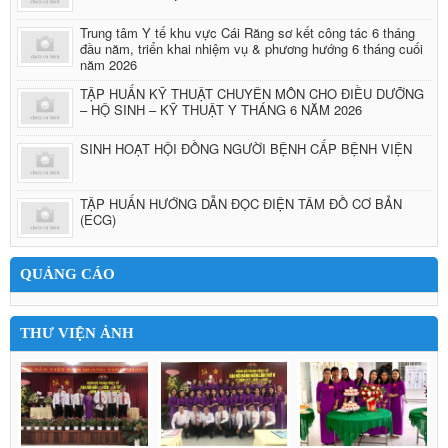
Trung tâm Y tế khu vực Cái Răng sơ kết công tác 6 tháng
đầu năm, triển khai nhiệm vụ & phương hướng 6 tháng cuối
năm 2026
TẬP HUẤN KỸ THUẬT CHUYÊN MÔN CHO ĐIỀU DƯỠNG
– HỘ SINH – KỸ THUẬT Y THÁNG 6 NĂM 2026
SINH HOẠT HỘI ĐỒNG NGƯỜI BỆNH CẤP BỆNH VIỆN
TẬP HUẤN HƯỚNG DẪN ĐỌC ĐIỆN TÂM ĐỒ CƠ BẢN
(ECG)
QUẢNG CÁO
THƯ VIỆN ẢNH