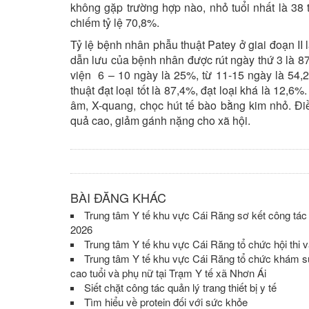
không gặp trường hợp nào, nhỏ tuổi nhất là 38 tu
chiếm tỷ lệ 70,8%.
Tỷ lệ bệnh nhân phẫu thuật Patey ở giai đoạn II l
dẫn lưu của bệnh nhân được rút ngày thứ 3 là 8
viện 6 – 10 ngày là 25%, từ 11-15 ngày là 54,
thuật đạt loại tốt là 87,4%, đạt loại khá là 12,
âm, X-quang, chọc hút tế bào bằng kim nhỏ. Điề
quả cao, giảm gánh nặng cho xã hội.
BÀI ĐĂNG KHÁC
Trung tâm Y tế khu vực Cái Răng sơ kết công tác
2026
Trung tâm Y tế khu vực Cái Răng tổ chức hội th
Trung tâm Y tế khu vực Cái Răng tổ chức khám sứ
cao tuổi và phụ nữ tại Trạm Y tế xã Nhơn Ái
Siết chặt công tác quản lý trang thiết bị y tế
Tìm hiểu về protein đối với sức khỏe