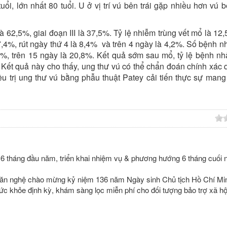
ổi, lớn nhất 80 tuổi. U ở vị trí vú bên trái gặp nhiều hơn vú b
à 62,5%, giai đoạn III là 37,5%. Tỷ lệ nhiễm trùng vết mổ là 12,
7,4%, rút ngày thứ 4 là 8,4% và trên 4 ngày là 4,2%. Số bệnh 
2%, trên 15 ngày là 20,8%. Kết quả sớm sau mổ, tỷ lệ bệnh n
6%. Kết quả này cho thấy, ung thư vú có thể chẩn đoán chính xác 
u trị ung thư vú bằng phẫu thuật Patey cải tiến thực sự mang 
 6 tháng đầu năm, triển khai nhiệm vụ & phương hướng 6 tháng cuối
i văn nghệ chào mừng kỷ niệm 136 năm Ngày sinh Chủ tịch Hồ Chí Mi
c khỏe định kỳ, khám sàng lọc miễn phí cho đối tượng bảo trợ xã hộ