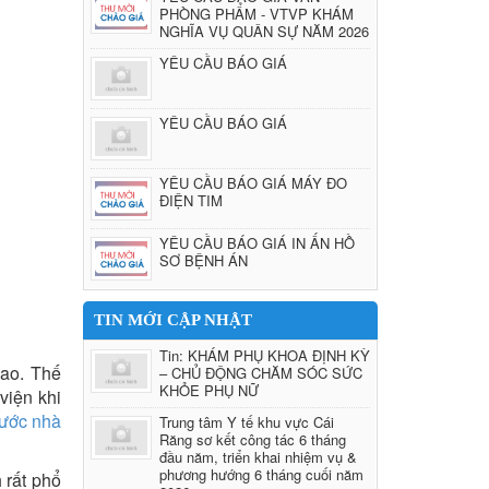
PHÒNG PHẨM - VTVP KHÁM
NGHĨA VỤ QUÂN SỰ NĂM 2026
YÊU CẦU BÁO GIÁ
YÊU CẦU BÁO GIÁ
YÊU CẦU BÁO GIÁ MÁY ĐO
ĐIỆN TIM
YÊU CẦU BÁO GIÁ IN ẤN HỒ
SƠ BỆNH ÁN
TIN MỚI CẬP NHẬT
Tin: KHÁM PHỤ KHOA ĐỊNH KỲ
cao. Thế
– CHỦ ĐỘNG CHĂM SÓC SỨC
KHỎE PHỤ NỮ
viện khi
nước nhà
Trung tâm Y tế khu vực Cái
Răng sơ kết công tác 6 tháng
đầu năm, triển khai nhiệm vụ &
phương hướng 6 tháng cuối năm
 rất phổ