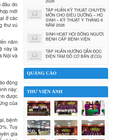
2026
g đầu do
TẬP HUẤN KỸ THUẬT CHUYÊN
 hợp mới
MÔN CHO ĐIỀU DƯỠNG – HỘ
ại ở các
SINH – KỸ THUẬT Y THÁNG 6
ng thư vú
NĂM 2026
SINH HOẠT HỘI ĐỒNG NGƯỜI
BỆNH CẤP BỆNH VIỆN
 đến năm
ệ này là
TẬP HUẤN HƯỚNG DẪN ĐỌC
à Nội và
ĐIỆN TÂM ĐỒ CƠ BẢN (ECG)
QUẢNG CÁO
báo động
ệnh này:
THƯ VIỆN ẢNH
ịnh được
 ứng của
ại, bệnh
30%. Tuy
uyên gia