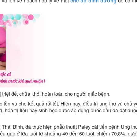
 và lên kế hoạch hợp lý về một
chế độ dinh dưỡng
để có th
ị triệt để, chữa khỏi hoàn toàn cho người mắc bệnh.
 tồn vú cho kết quả rất tốt. Hiện nay, điều trị ung thư vú chủ 
ạ trị, hóa trị liệu hay sinh học được áp dụng bước đầu đã đạt đư
hái Bình, đã thực hiện phẫu thuật Patey cải tiến bệnh Ung thư
ếu gặp ở lứa tuổi từ khoảng 40 đến 60 tuổi, chiếm 70,8%, dưới