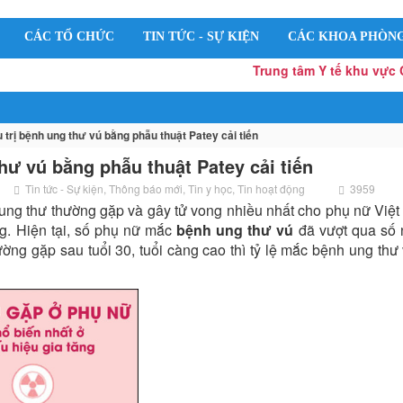
CÁC TỔ CHỨC
TIN TỨC - SỰ KIỆN
CÁC KHOA PHÒN
Trung tâm Y tế khu vực Cái Răng
 trị bệnh ung thư vú bằng phẫu thuật Patey cải tiến
thư vú bằng phẫu thuật Patey cải tiến
Tin tức - Sự kiện
,
Thông báo mới
,
Tin y học
,
Tin hoạt động
3959
ung thư thường gặp và gây tử vong nhiều nhất cho phụ nữ Việ
ng. Hiện tại, số phụ nữ mắc
bệnh ung thư vú
đã vượt qua số 
ường gặp sau tuổi 30, tuổi càng cao thì tỷ lệ mắc bệnh ung thư