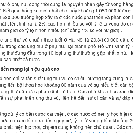
 thư ở phụ nữ, đồng thời cũng là nguyên nhân gây tử vong hàn
: “ Kết quả thống kê mới nhất cho thấy khoảng 1.050.000 trường
 580.000 trường hợp xảy ra ở các nước phát triển và phần còn l
át triển, tính ra là 2%, cao hơn nhiều so với tỷ lệ tử vong do u
am giới có tỷ lệ ít hơn nhiều (chỉ bằng 1% so với nữ giới)”.
c ung thư vú chuẩn theo tuổi ở Hà Nội là 20,3/100.000 dân,
u trong các ung thư ở phụ nữ. Tại thành phố Hồ Chí Minh tỷ l
ng thư đứng đầu trong 10 loại ung thư thường gặp nhất ở nữ. H
vú cao nhất cả nước.
 tiến mang lại hiệu quả cao
trên chỉ ra tần suất ung thư vú có chiều hướng tăng cũng là 
ững tiến bộ khoa học khoảng 30 năm qua về sự hiểu biết căn b
ọc ung thư đã được phân định rõ hơn. Các nhà khoa học xác đ
đến sự phát triển ung thư vú, liên hệ đến sự di căn và sự đáp
g xử lý cơ bản được cải thiện, ở các nước có nền y học hiện đ
 chưa có xâm lấn đưa đến nguy cơ, tỷ lệ tử vong giảm khoảng 
ếu phát hiện kịp thời, chị em cũng không nên chủ quan. Các ch