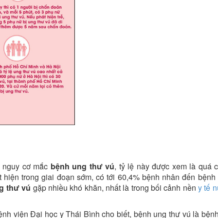
có nguy cơ mắc
bệnh ung thư vú
, tỷ lệ này được xem là quá 
hiện trong giai đoạn sớm, có tới 60,4% bệnh nhân đến bệnh 
ng thư vú
gặp nhiều khó khăn, nhất là trong bối cảnh nền
y tế 
h viện Đại học y Thái Bình cho biết, bệnh ung thư vú là bệnh