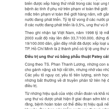
biến được xếp hàng thứ nhất trong các loại ung
bệnh ác tính ở phụ nữ trên phạm vi toàn thế giới
mắc trên phạm vi toàn thế giới hàng năm, với gần
nước đang phát triển. Tỷ lệ tử vong ở các nước ph
ở các nước đang phát triển là 0,5%, ung thư vú ở n
Theo ghi nhận tại Việt Nam, năm 1998 tỷ lệ mắ
2003 xuất độ này lên đến 33,7/100.000, đứng đầ
19/100.000 dân, gần đây nhất đã được xếp loại u
TP. Hồ Chí Minh là 2 thành phố có tỷ lệ ung thư 
Điều trị ung thư vú bằng phẫu thuật Patey cải
Cũng theo TS. Phan Thanh Lương, những con số 
cho gánh nặng xã hội rất lớn, nhưng nhờ vào nh
Các yếu tố nguy cơ, yếu tố tiên lượng, sinh h
những bất thường về di truyền phân tử liên hệ 
điều trị.
Từ những hiệu quả của việc chẩn đoán và khả năn
ung thư vú được phát hiện ở giai đoạn sớm khi
rằng, bệnh hoàn toàn có thể điều trị hiệu quả n