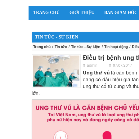
TRANG CHỦ
GIỚI THIỆU
BAN GIÁM ĐỐC
TIN TỨC - SỰ KIỆN
Trang chủ
Tin tức
Tin tức - Sự kiện
Tin hoạt động
Điều
Điều trị bệnh ung 
admin
07/07/2017
Ung thư vú
là căn bệnh 
đang có dấu hiệu gia tă
ung thư cổ tử cung và th
lớn.