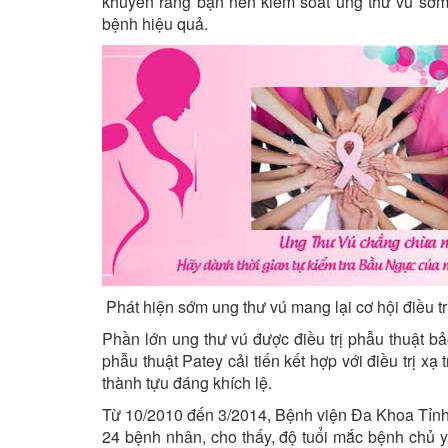
khuyên rằng bạn nên kiểm soát ung thư vú sớm
bệnh hiệu quả.
Phát hiện sớm ung thư vú mang lại cơ hội điều tr
Phần lớn ung thư vú được điều trị phẫu thuật bảo
phẫu thuật Patey cải tiến kết hợp với điều trị x
thành tựu đáng khích lệ.
Từ 10/2010 đến 3/2014, Bệnh viện Đa Khoa Tỉnh T
24 bệnh nhân, cho thấy, độ tuổi mắc bệnh chủ y