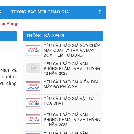
G
THÔNG BÁO MỜI CHÀO GIÁ
:
THÔNG BÁO MỚI
YÊU CẦU BÁO GIÁ SỬA CHỮA
MÁY QUAY LY TÂM VÀ MÁY
BƠM TIÊM TỰ ĐỘNG
YÊU CẦU BÁO GIÁ VĂN
PHÒNG PHẨM - VRMH THÁNG
t Nam và
12 NĂM 2025
người bị
YÊU CẦU BÁO GIÁ KIỂM ĐỊNH
 vú càng
MÁY ĐO KHÚC XẠ
YÊU CẦU BÁO GIÁ VẬT TƯ,
HÓA CHẤT
YÊU CẦU BÁO GIÁ VĂN
PHÒNG PHẨM - VRMH THÁNG
11 NĂM 2025
YÊU CẦU BÁO GIÁ VĂN