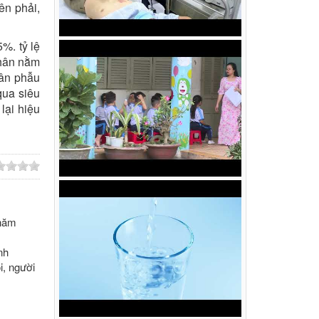
ên phải,
5%. tỷ lệ
nhân nằm
hân phẫu
qua siêu
lại hiệu
 năm
nh
i, người