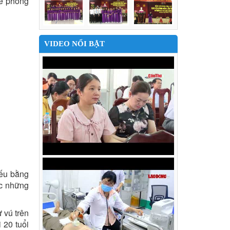
ể phòng
VIDEO NỔI BẬT
yếu bằng
ợc những
 vú trên
 20 tuổi