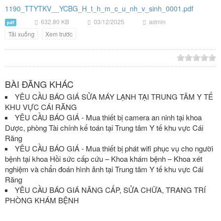
1190_TTYTKV__YCBG_H_t_h_m_c_u_nh_v_sinh_0001.pdf
632.80 KB
03/12/2025
admin
pdf
Tải xuống
Xem trước
BÀI ĐĂNG KHÁC
YÊU CẦU BÁO GIÁ SỬA MÁY LẠNH TẠI TRUNG TÂM Y TẾ
KHU VỰC CÁI RĂNG
YÊU CẦU BÁO GIÁ - Mua thiết bị camera an ninh tại khoa
Dược, phòng Tài chính kế toán tại Trung tâm Y tế khu vực Cái
Răng
YÊU CẦU BÁO GIÁ - Mua thiết bị phát wifi phục vụ cho người
bệnh tại khoa Hồi sức cấp cứu – Khoa khám bệnh – Khoa xét
nghiệm và chẩn đoán hình ảnh tại Trung tâm Y tế khu vực Cái
Răng
YÊU CẦU BÁO GIÁ NÂNG CẤP, SỬA CHỮA, TRANG TRÍ
PHÒNG KHÁM BỆNH