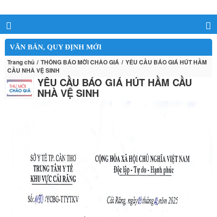
VĂN BẢN, QUY ĐỊNH MỚI
Trang chủ
THÔNG BÁO MỜI CHÀO GIÁ
YÊU CẦU BÁO GIÁ HÚT HẦM
CẦU NHÀ VỆ SINH
YÊU CẦU BÁO GIÁ HÚT HẦM CẦU
NHÀ VỆ SINH