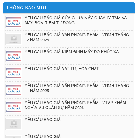
THÔNG BÁO MỚI
YÊU CẦU BÁO GIÁ SỬA CHỮA MÁY QUAY LY TÂM VÀ
MÁY BƠM TIÊM TỰ ĐỘNG
YÊU CẦU BÁO GIÁ VĂN PHÒNG PHẨM - VRMH THÁNG
12 NĂM 2025
YÊU CẦU BÁO GIÁ KIỂM ĐỊNH MÁY ĐO KHÚC XẠ
YÊU CẦU BÁO GIÁ VẬT TƯ, HÓA CHẤT
YÊU CẦU BÁO GIÁ VĂN PHÒNG PHẨM - VRMH THÁNG
11 NĂM 2025
YÊU CẦU BÁO GIÁ VĂN PHÒNG PHẨM - VTVP KHÁM
NGHĨA VỤ QUÂN SỰ NĂM 2026
YÊU CẦU BÁO GIÁ
YÊU CẦU BÁO GIÁ