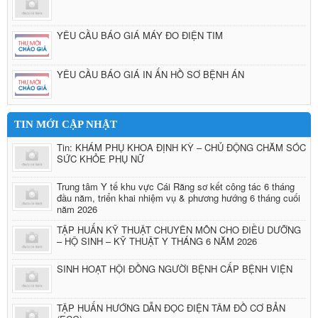
YÊU CẦU BÁO GIÁ MÁY ĐO ĐIỆN TIM
YÊU CẦU BÁO GIÁ IN ẤN HỒ SƠ BỆNH ÁN
TIN MỚI CẬP NHẬT
Tin: KHÁM PHỤ KHOA ĐỊNH KỲ – CHỦ ĐỘNG CHĂM SÓC
SỨC KHỎE PHỤ NỮ
Trung tâm Y tế khu vực Cái Răng sơ kết công tác 6 tháng
đầu năm, triển khai nhiệm vụ & phương hướng 6 tháng cuối
năm 2026
TẬP HUẤN KỸ THUẬT CHUYÊN MÔN CHO ĐIỀU DƯỠNG
– HỘ SINH – KỸ THUẬT Y THÁNG 6 NĂM 2026
SINH HOẠT HỘI ĐỒNG NGƯỜI BỆNH CẤP BỆNH VIỆN
TẬP HUẤN HƯỚNG DẪN ĐỌC ĐIỆN TÂM ĐỒ CƠ BẢN