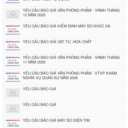
YÊU CẦU BÁO GIÁ VĂN PHÒNG PHẨM - VRMH THÁNG
12 NĂM 2025
YÊU CẦU BÁO GIÁ KIỂM ĐỊNH MÁY ĐO KHÚC XẠ
YÊU CẦU BÁO GIÁ VẬT TƯ, HÓA CHẤT
YÊU CẦU BÁO GIÁ VĂN PHÒNG PHẨM - VRMH THÁNG
11 NĂM 2025
YÊU CẦU BÁO GIÁ VĂN PHÒNG PHẨM - VTVP KHÁM
NGHĨA VỤ QUÂN SỰ NĂM 2026
YÊU CẦU BÁO GIÁ
YÊU CẦU BÁO GIÁ
YÊU CẦU BÁO GIÁ MÁY ĐO ĐIỆN TIM