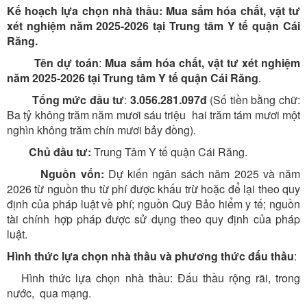
Kế hoạch lựa chọn nhà thầu:
Mua sắm hóa chất, vật tư
xét nghiệm năm 2025-2026 tại Trung tâm Y tế quận Cái
Răng
.
Tên dự toán
:
Mua sắm hóa chất, vật tư xét nghiệm
năm 2025-2026
tại Trung tâm Y tế quận Cái Răng
.
Tổng mức đầu tư
:
3.056.281.097
đ
(Số tiền bằng chữ:
Ba tỷ không trăm năm mươi sáu triệu hai trăm tám mươi một
nghìn không trăm chín mươi bảy đồng).
Chủ đầu
tư
:
Trung Tâm Y tế quận Cái Răng.
Nguồn vốn:
Dự kiến ngân sách năm 2025 và năm
2026 từ nguồn thu từ phí được khấu trừ hoặc để lại theo quy
định của pháp luật về phí; nguồn Quỹ Bảo hiểm y tế; nguồn
tài chính hợp pháp được sử dụng theo quy định của pháp
luật.
Hình thức lựa chọn nhà thầu và phương thức đấu thầu
:
Hình thức lựa chọn nhà thầu: Đấu thầu rộng rãi, trong
nước, qua mạng.