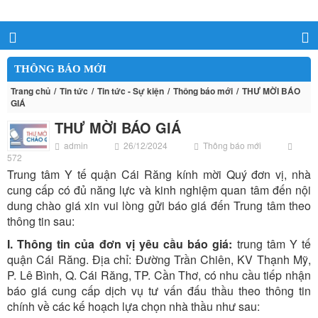
THÔNG BÁO MỚI
Trang chủ
Tin tức
Tin tức - Sự kiện
Thông báo mới
THƯ MỜI BÁO
GIÁ
THƯ MỜI BÁO GIÁ
admin
26/12/2024
Thông báo mới
572
Trung tâm Y tế quận Cái Răng kính mời Quý đơn vị, nhà
cung cấp có đủ năng lực và kinh nghiệm quan tâm đến nội
dung chào giá xin vui lòng gửi báo giá đến Trung tâm theo
thông tin sau:
I. Thông tin của đơn vị yêu cầu báo giá:
trung tâm Y tế
quận Cái Răng. Địa chỉ: Đường Trần Chiên, KV Thạnh Mỹ,
P. Lê Bình, Q. Cái Răng, TP. Cần Thơ, có nhu cầu tiếp nhận
báo giá cung cấp dịch vụ tư vấn đấu thầu theo thông tin
chính về các kế hoạch lựa chọn nhà thầu như sau: