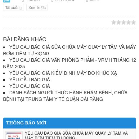
pdf
Tải xuống
Xem trước
BÀI ĐĂNG KHÁC
YÊU CẦU BÁO GIÁ SỬA CHỮA MÁY QUAY LY TÂM VÀ MÁY
BƠM TIÊM TỰ ĐỘNG
YÊU CẦU BÁO GIÁ VĂN PHÒNG PHẨM - VRMH THÁNG 12
NĂM 2025
YÊU CẦU BÁO GIÁ KIỂM ĐỊNH MÁY ĐO KHÚC XẠ
YÊU CẦU BÁO GIÁ
YÊU CẦU BÁO GIÁ
DANH SÁCH NGƯỜI THỰC HÀNH KHÁM BỆNH, CHỮA
BỆNH TẠI TRUNG TÂM Y TẾ QUẬN CÁI RĂNG
THÔNG BÁO MỚI
YÊU CẦU BÁO GIÁ SỬA CHỮA MÁY QUAY LY TÂM VÀ
MÁY BƠM TIÊM TỰ ĐỘNG