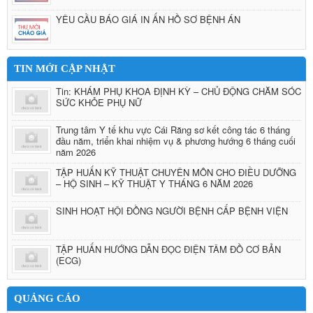
YÊU CẦU BÁO GIÁ IN ẤN HỒ SƠ BỆNH ÁN
TIN MỚI CẬP NHẬT
Tin: KHÁM PHỤ KHOA ĐỊNH KỲ – CHỦ ĐỘNG CHĂM SÓC
SỨC KHỎE PHỤ NỮ
Trung tâm Y tế khu vực Cái Răng sơ kết công tác 6 tháng
đầu năm, triển khai nhiệm vụ & phương hướng 6 tháng cuối
năm 2026
TẬP HUẤN KỸ THUẬT CHUYÊN MÔN CHO ĐIỀU DƯỠNG
– HỘ SINH – KỸ THUẬT Y THÁNG 6 NĂM 2026
SINH HOẠT HỘI ĐỒNG NGƯỜI BỆNH CẤP BỆNH VIỆN
TẬP HUẤN HƯỚNG DẪN ĐỌC ĐIỆN TÂM ĐỒ CƠ BẢN
(ECG)
QUẢNG CÁO