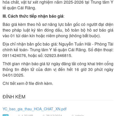
hóa chất, vật tư xét nghiệm năm 2025-2026 tại Trung tâm Y
tế quận Cái Răng.
III. Cách thức tiếp nhận báo giá
:
Báo giá kèm theo hồ sơ năng lực bản gốc có người đại diện
theo pháp luật ký tên đóng dấu, bỏ toàn bộ hồ sơ báo giá
vào 01 túi dán kín hoặc niêm phong (không bắt buộc).
Địa chỉ nhận bản gốc báo giá: Nguyễn Tuấn Hải - Phòng Tài
chính kế toán- Trung tâm Y tế quận Cái Răng. Số điện thoại:
0911424076, hoặc số: 02923.846815.
Thời gian nhận báo giá từ ngày đăng tải công khai trên cổng
thông tin điện tử của đơn vị đến hết 16 giờ 30 phút ngày
04/01/2025.
Chi tiết xem ở file đính kèm.
ĐÍNH KÈM
YC_bao_gia_thau_HOA_CHAT_XN.pdf
1.30 MB
26/12/2024
admin