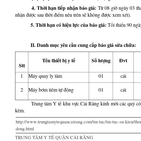
4. Thời hạn tiếp nhận báo giá:
Từ 08 giờ ngày 03 th
nhận được sau thời điểm nêu trên sẽ không được xem xét).
5. Thời hạn có hiệu lực của báo giá:
Tối thiểu 90 ngà
II. Danh mục yêu cầu cung cấp báo giá sửa chữa:
Tên thiết bị y tế
Số lượng
Đvt
Stt
1
Máy quay ly tâm
01
cái
2
Máy bơm tiêm tự động
01
cái
Trung tâm Y tế khu vực Cái Răng kính mời các quý cô
kèm.
http://www.trungtamytequancairang.com/tin-tuc/tin-tuc-su-kien/t
dong.html
TRUNG TÂM Y TẾ QUẬN CÁI RĂNG