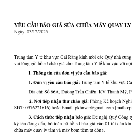
YÊU CẦU BÁO GIÁ SỬA CHỮA MÁY QUAY L
Ngày: 03/12/2025
.
.
Trung tâm Y tế khu vực Cái Răng kính mời các Quý nhà cung cấ
vui lòng gửi hồ sơ chào giá cho Trung tâm Y tế khu vực với nội
I. Thông tin của đơn vị yêu cầu báo giá:
1. Đơn vị yêu cầu báo giá:
Trung tâm Y tế khu vực Cá
Địa chỉ: Số 66A, Đường Trần Chiên, KV Thạnh Mỹ, P
2. Nơi tiếp nhận thư chào giá
: Phòng Kế hoạch Nghi
SĐT: 0976221616) hoặc Email:
pkhnvcr@gmail.com
3. Cách thức tiếp nhận báo giá
: Đề nghị Quý Công ty
ký tên đóng dấu, bỏ toàn bộ hồ sơ báo giá vào 01 túi dán kí
chữa máy quay ly tâm và máy bơm tiêm tự động.